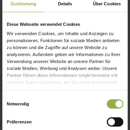
Zustimmung
Details
Über Cookies
Diese Webseite verwendet Cookies
Wir verwenden Cookies, um Inhalte und Anzeigen zu
personalisieren, Funktionen für soziale Medien anbieten
Planungstools
zu können und die Zugriffe auf unsere Website zu
analysieren. Außerdem geben wir Informationen zu Ihrer
Verwendung unserer Website an unsere Partner für
soziale Medien, Werbung und Analysen weiter. Unsere
Gerne beraten wir Sie individuell zu Ihren
Partner führen diese Informationen möglicherweise mit
Projekten und liefern Ihnen die optimale
weiteren Daten zusammen, die Sie ihnen bereitgestellt
Sonnenschutzlösung. Zusätzlich unterstützen
haben oder die sie im Rahmen Ihrer Nutzung der Dienste
gesammelt haben.
wir Sie durch digitale Tools, die Ihnen die
E
Notwendig
Planung und Entscheidungsfindung
i
n
erleichtern.
w
Präferenzen
i