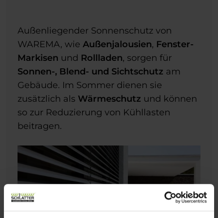
Außenliegender Sonnenschutz von
WAREMA, wie
Außenjalousien
,
Fenster-
Markisen
und
Rollladen
, sorgen für
Sonnen-, Blend- und Sichtschutz
am
Gebäude. Im Sommer dienen sie
zusätzlich als
Wärmeschutz
und können
so zur Reduzierung von Kühllasten
beitragen.