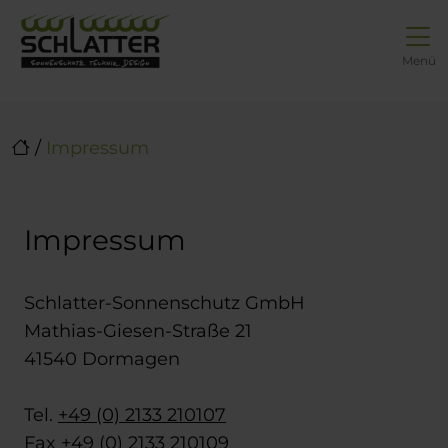
Direkt zur Top-Navigation
Direkt zur Hauptnavigation
Zum Inhalt springen
Direkt zum Footer
Hauptnavigation
Menü
/
Impressum
Impressum
Schlatter-Sonnenschutz GmbH
Mathias-Giesen-Straße 21
41540 Dormagen
Tel.
+49 (0) 2133 210107
Fax +49 (0) 2133 210109