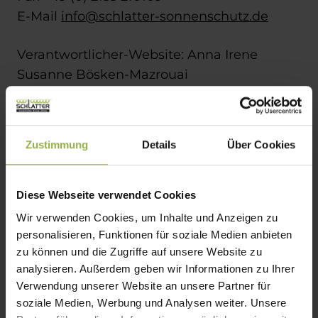
E-Mail
info@schlatter-sonnenschutz.de
Verantwortlicher-Website: Anna Irene
Susanne Bösken-Mazrouai
Unternehmensgegenstand: Handel von
Sonnenschutzprodukten
Geschäftsführerin: Anna Irene Susanne
Zustimmung
Details
Über Cookies
Bösken-Mazrouai
USt-Id: DE296964787
Diese Webseite verwendet Cookies
Realisiert von:
Wir verwenden Cookies, um Inhalte und Anzeigen zu
personalisieren, Funktionen für soziale Medien anbieten
KIM Krick Interactive Media GmbH + Co. KG
zu können und die Zugriffe auf unsere Website zu
|
www.krick.com
analysieren. Außerdem geben wir Informationen zu Ihrer
Verwendung unserer Website an unsere Partner für
Alle Rechte vorbehalten. Die auf der
soziale Medien, Werbung und Analysen weiter. Unsere
Website verwendeten Texte, Bilder,