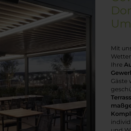
Do
Um
Mit un
Wetter
Ihre
Au
Gewerb
Gäste 
geschü
Terras
maßge
Kompl
indivi
und Wü