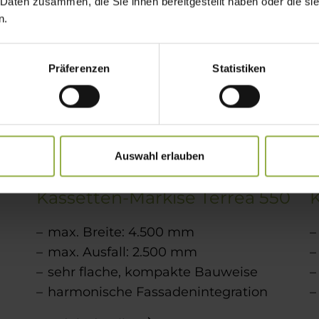
 Daten zusammen, die Sie ihnen bereitgestellt haben oder die s
n.
Präferenzen
Statistiken
Auswahl erlauben
Kassetten-Markise Terrea 550
max. Breite: 4.500 mm
max. Ausfall: 2.500 mm
sehr flache, kompakte Bauweise
harmonische Fassadenintegration