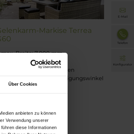
E-Mail
Gelenkarm-Markise Terrea
G60
Telefon
max. Breite: 7.000 mm
max. Ausfall: 4.000 mm
Konfigurator
Schatten für große Flächen
Opt. frei einstellbarer Neigungswinkel
Über Cookies
roduktdetails
 Medien anbieten zu können
hrer Verwendung unserer
 führen diese Informationen