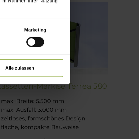
ie im Rahmen Ihrer Nutzung
Marketing
Alle zulassen
Kassetten-Markise Terrea 580
max. Breite: 5.500 mm
max. Ausfall: 3.000 mm
zeitloses, formschönes Design
flache, kompakte Bauweise