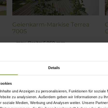
Gelenkarm-Markise Terrea
700S
max. Breite: 5.960 mm
max. Ausfall: 3.000 mm
modernes Design und zuverlässiger
Schutz
Details
große Dessin-Auswahl
P
Produktdetails
Cookies
nhalte und Anzeigen zu personalisieren, Funktionen für soziale
Website zu analysieren. Außerdem geben wir Informationen zu I
r soziale Medien, Werbung und Analysen weiter. Unsere Partner