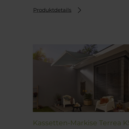
w
a
Produktdetails
h
l
Kassetten-Markise Terrea 