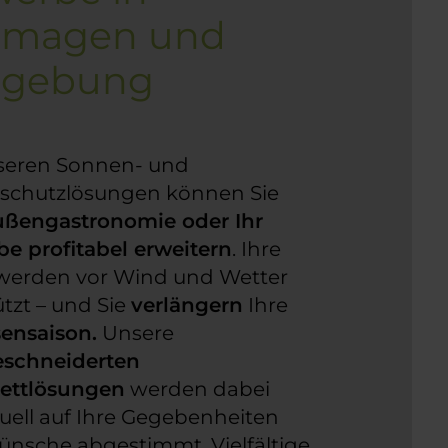
rmagen und
gebung
seren Sonnen- und
schutzlösungen können Sie
ßengastronomie oder Ihr
e profitabel erweitern
. Ihre
werden vor Wind und Wetter
tzt – und Sie
verlängern
Ihre
sensaison.
Unsere
schneiderten
ettlösungen
werden dabei
duell auf Ihre Gegebenheiten
nsche abgestimmt. Vielfältige