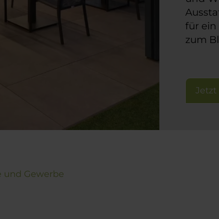
Aussta
für ei
zum Bl
Jetz
e und Gewerbe