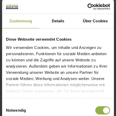
Glasüberstand
Eingekürzter Geländerpfosten
Zustimmung
Details
Über Cookies
Seitlicher und Oberer Glasüberstand
Wind- und Sichtschutz
Geprüfte Sicherheit (AbZ)
Diese Webseite verwendet Cookies
Wir verwenden Cookies, um Inhalte und Anzeigen zu
Produktdetails
personalisieren, Funktionen für soziale Medien anbieten
zu können und die Zugriffe auf unsere Website zu
analysieren. Außerdem geben wir Informationen zu Ihrer
Die Vorteile eines
Verwendung unserer Website an unsere Partner für
Glasgeländersystems
soziale Medien, Werbung und Analysen weiter. Unsere
Partner führen diese Informationen möglicherweise mit
weiteren Daten zusammen, die Sie ihnen bereitgestellt
haben oder die sie im Rahmen Ihrer Nutzung der Dienste
gesammelt haben.
E
Notwendig
i