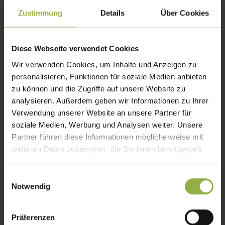
Sparen Sie Ihr Geld!
Zustimmung
Details
Über Cookies
Diese Webseite verwendet Cookies
Wir verwenden Cookies, um Inhalte und Anzeigen zu
personalisieren, Funktionen für soziale Medien anbieten
zu können und die Zugriffe auf unsere Website zu
Regelmäßig gepflegte Fenster halten ein
analysieren. Außerdem geben wir Informationen zu Ihrer
Leben lang.
Verwendung unserer Website an unsere Partner für
soziale Medien, Werbung und Analysen weiter. Unsere
Partner führen diese Informationen möglicherweise mit
weiteren Daten zusammen, die Sie ihnen bereitgestellt
haben oder die sie im Rahmen Ihrer Nutzung der Dienste
gesammelt haben.
E
Auch Ihr vorhandenes Fenster kann auf den
Notwendig
i
aktuellen Stand der Technik gebracht werden.
n
w
Präferenzen
i