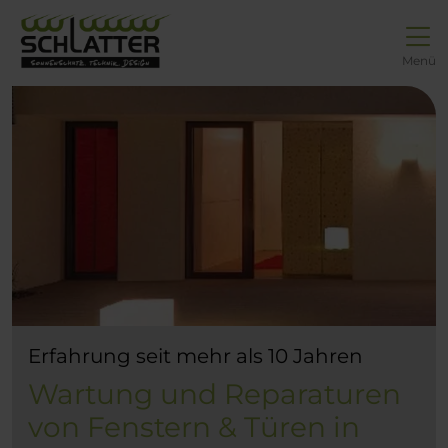
Direkt zur Top-Navigation
Direkt zur Hauptnavigation
Zum Inhalt springen
Direkt zum Footer
Hauptnavigation
Menü
Erfahrung seit mehr als 10 Jahren
Wartung und Reparaturen
von Fenstern & Türen in