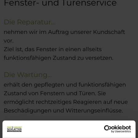
Fenster- und Türenservice
Die Reparatur…
nehmen wir im Auftrag unserer Kundschaft
vor.
Ziel ist, das Fenster in einen allseits
funktionsfähigen Zustand zu versetzen.
Die Wartung…
erhält den gepflegten und funktionsfähigen
Zustand von Fenstern und Türen. Sie
ermöglicht rechtzeitiges Reagieren auf neue
Beschädigungen und Witterungseinflüsse.