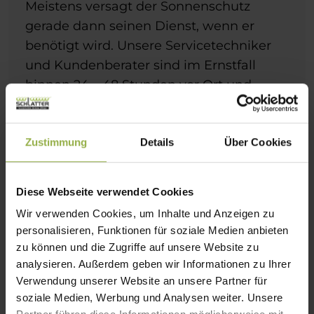
Meistens versagt der Sonnenschutz
gerade dann seinen Dienst, wenn er
benötigt wird. Unsere Servicetechniker
und Kundenberater sind im Ernstfall
binnen 24 – 48 Stunden vor Ort und
erkennen die Schadensursachen vieler
Sonnenschutzanlagen meist sofort.
Zustimmung
Details
Über Cookies
Durch unsere engen Kontakte zu allen
Herstellern der Branche haben wir über
1000 Ersatzteile ständig am Lager und
Diese Webseite verwendet Cookies
können nicht vorrätige Ersatzteile
Wir verwenden Cookies, um Inhalte und Anzeigen zu
umgehend beschaffen – unabhängig
personalisieren, Funktionen für soziale Medien anbieten
vom Alter oder Hersteller der Anlage.
zu können und die Zugriffe auf unsere Website zu
analysieren. Außerdem geben wir Informationen zu Ihrer
Sie haben Probleme mit Ihrem
Verwendung unserer Website an unsere Partner für
Raffstore oder Ihrer
soziale Medien, Werbung und Analysen weiter. Unsere