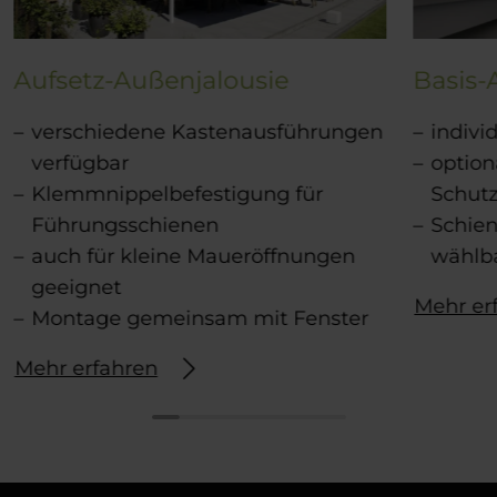
Aufsetz-Außenjalousie
Basis-
verschiedene Kastenausführungen
indivi
verfügbar
optio
Klemmnippelbefestigung für
Schut
Führungsschienen
Schien
auch für kleine Maueröffnungen
wählb
geeignet
Mehr er
Montage gemeinsam mit Fenster
Mehr erfahren