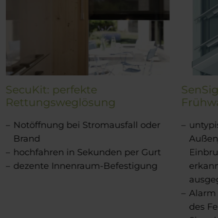
SecuKit: perfekte
SenSig
Rettungsweglösung
Frühw
Notöffnung bei Stromausfall oder
untyp
Brand
Außenj
hochfahren in Sekunden per Gurt
Einbru
dezente Innenraum-Befestigung
erkann
ausge
Alarm 
des Fe