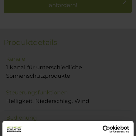
anfordern!
Produktdetails
Kanäle
1 Kanal für unterschiedliche
Sonnenschutzprodukte
Steuerungsfunktionen
Helligkeit, Niederschlag, Wind
Bedienung
EWFS Hand-/Wandsender, Minitronic dialog