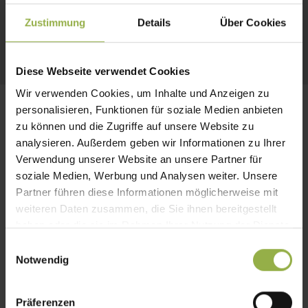
Montage
Zustimmung
Details
Über Cookies
handelsübliche Schalterdose
Diese Webseite verwendet Cookies
Wir verwenden Cookies, um Inhalte und Anzeigen zu
personalisieren, Funktionen für soziale Medien anbieten
zu können und die Zugriffe auf unsere Website zu
analysieren. Außerdem geben wir Informationen zu Ihrer
Verwendung unserer Website an unsere Partner für
soziale Medien, Werbung und Analysen weiter. Unsere
Partner führen diese Informationen möglicherweise mit
weiteren Daten zusammen, die Sie ihnen bereitgestellt
haben oder die sie im Rahmen Ihrer Nutzung der Dienste
gesammelt haben.
E
Notwendig
i
n
w
Präferenzen