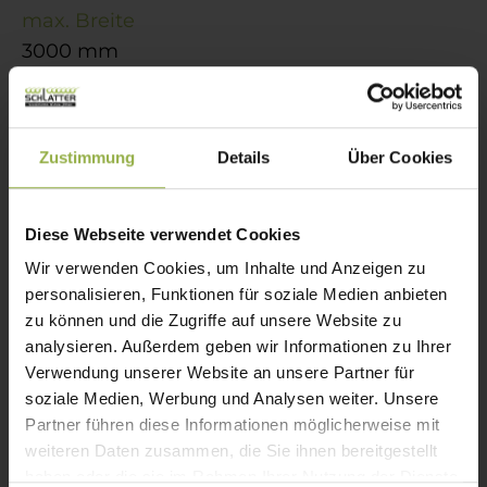
max. Breite
3000 mm
max. Höhe
4000 mm
Zustimmung
Details
Über Cookies
max. Fläche
7 m²
Diese Webseite verwendet Cookies
Wir verwenden Cookies, um Inhalte und Anzeigen zu
Bedienung
personalisieren, Funktionen für soziale Medien anbieten
Elektroantrieb, Griff, Griffleiste, Kette, Schnur
zu können und die Zugriffe auf unsere Website zu
analysieren. Außerdem geben wir Informationen zu Ihrer
Verwendung unserer Website an unsere Partner für
Führung
soziale Medien, Werbung und Analysen weiter. Unsere
optional, seitlich mit Seil
Partner führen diese Informationen möglicherweise mit
weiteren Daten zusammen, die Sie ihnen bereitgestellt
Anwendungsbereich
haben oder die sie im Rahmen Ihrer Nutzung der Dienste