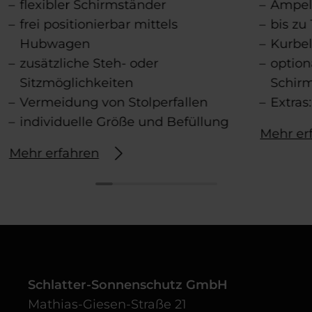
flexibler Schirmständer
Ampel
frei positionierbar mittels
bis zu
Hubwagen
Kurbe
zusätzliche Steh- oder
option
Sitzmöglichkeiten
Schir
Vermeidung von Stolperfallen
Extras
individuelle Größe und Befüllung
Mehr er
Mehr erfahren
Schlatter-Sonnenschutz GmbH
Mathias-Giesen-Straße 21