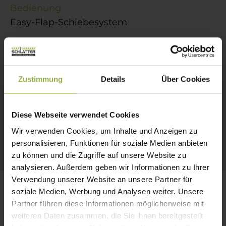
Bedienung
Easy-Flap-Schiebesystem
Farbe
über 200 RAL-Farben (pulverbeschichtet,
ohne Aufpreis)
Zustimmung
Details
Über Cookies
Schirmtuch
Diese Webseite verwendet Cookies
über 120 Dessins aus 100% robuster Acryl-
Wir verwenden Cookies, um Inhalte und Anzeigen zu
Faser
personalisieren, Funktionen für soziale Medien anbieten
zu können und die Zugriffe auf unsere Website zu
analysieren. Außerdem geben wir Informationen zu Ihrer
Verwendung unserer Website an unsere Partner für
soziale Medien, Werbung und Analysen weiter. Unsere
Partner führen diese Informationen möglicherweise mit
weiteren Daten zusammen, die Sie ihnen bereitgestellt