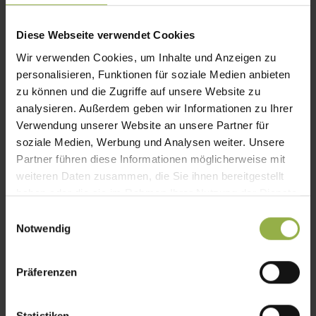
Diese Webseite verwendet Cookies
Wir verwenden Cookies, um Inhalte und Anzeigen zu
personalisieren, Funktionen für soziale Medien anbieten
zu können und die Zugriffe auf unsere Website zu
analysieren. Außerdem geben wir Informationen zu Ihrer
Verwendung unserer Website an unsere Partner für
soziale Medien, Werbung und Analysen weiter. Unsere
Partner führen diese Informationen möglicherweise mit
weiteren Daten zusammen, die Sie ihnen bereitgestellt
haben oder die sie im Rahmen Ihrer Nutzung der Dienste
gesammelt haben.
E
Notwendig
i
n
w
Präferenzen
i
l
l
Statistiken