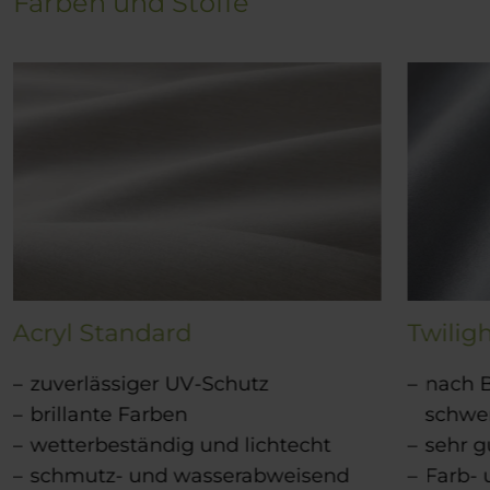
Farben und Stoffe
Acryl Standard
Twiligh
zuverlässiger UV-Schutz
nach Ba
brillante Farben
schwe
wetterbeständig und lichtecht
sehr g
schmutz- und wasserabweisend
Farb- 