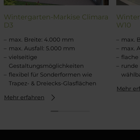
Wintergarten-Markise Climara
Winter
D3
W10
max. Breite: 4.000 mm
max. B
max. Ausfall: 5.000 mm
max. A
vielseitige
flach
Gestaltungsmöglichkeiten
runde
flexibel für Sonderformen wie
wählb
Trapez- & Dreiecks-Glasflächen
Mehr er
Mehr erfahren