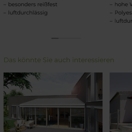
besonders reißfest
hohe W
luftdurchlässig
Polye
luftdu
Das könnte Sie auch interessieren