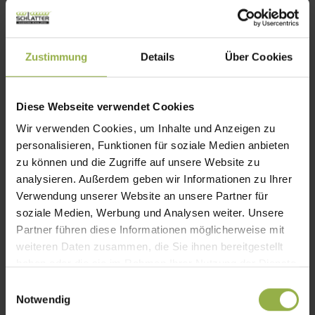
Zustimmung
Details
Über Cookies
Diese Webseite verwendet Cookies
Wir verwenden Cookies, um Inhalte und Anzeigen zu
personalisieren, Funktionen für soziale Medien anbieten
zu können und die Zugriffe auf unsere Website zu
analysieren. Außerdem geben wir Informationen zu Ihrer
Verwendung unserer Website an unsere Partner für
Kassetten-Markise Terrea K55
soziale Medien, Werbung und Analysen weiter. Unsere
Partner führen diese Informationen möglicherweise mit
max. Breite: 6.000 mm
weiteren Daten zusammen, die Sie ihnen bereitgestellt
max. Ausfall: 3.500 mm
haben oder die sie im Rahmen Ihrer Nutzung der Dienste
Ausgezeichnetes Design für zeitlose Eleganz
gesammelt haben.
E
Notwendig
Harmonisches Design – passt zu jedem
i