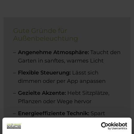
Gute Gründe für
Außenbeleuchtung
Angenehme Atmosphäre:
Taucht den
Garten in sanftes, warmes Licht
Flexible Steuerung:
Lässt sich
dimmen oder per App anpassen
Gezielte Akzente:
Hebt Sitzplätze,
Pflanzen oder Wege hervor
Energieeffiziente Technik:
Spart
Strom mit hochwertigen LED-
Systemen