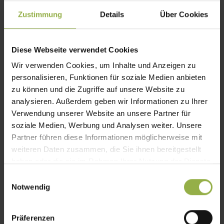
Integrierbare Lösungen:
Fügt sich
Zustimmung
Details
Über Cookies
harmonisch in Sonnenschutzsysteme
ein
Diese Webseite verwendet Cookies
Wir verwenden Cookies, um Inhalte und Anzeigen zu
personalisieren, Funktionen für soziale Medien anbieten
zu können und die Zugriffe auf unsere Website zu
Sie interessieren sich für unseren
analysieren. Außerdem geben wir Informationen zu Ihrer
Sonnenschutz?
Verwendung unserer Website an unsere Partner für
soziale Medien, Werbung und Analysen weiter. Unsere
Schauen Sie sich doch unsere vielfältigen
Partner führen diese Informationen möglicherweise mit
Lösungen für den Garten an – sicher ist auch
weiteren Daten zusammen, die Sie ihnen bereitgestellt
das Passende für Sie dabei.
haben oder die sie im Rahmen Ihrer Nutzung der Dienste
gesammelt haben.
E
Notwendig
i
Sonnenschutz-Produkte im Überblick
n
w
Präferenzen