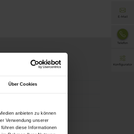
E-Mail
Telefon
Konfigurator
Über Cookies
 Medien anbieten zu können
hrer Verwendung unserer
 führen diese Informationen