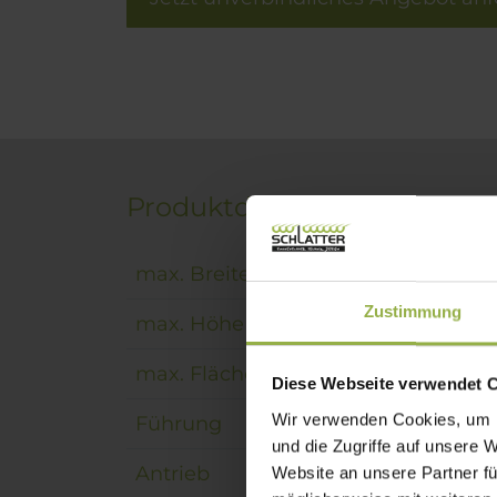
Produktdetails
max. Breite
300
Zustimmung
max. Höhe
300
max. Fläche
9 m²
Diese Webseite verwendet 
Wir verwenden Cookies, um I
Führung
Mark
und die Zugriffe auf unsere 
Antrieb
Kurb
Website an unsere Partner fü