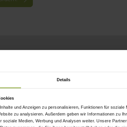
0 mm
Details
0 mm
Cookies
nhalte und Anzeigen zu personalisieren, Funktionen für soziale
isolette, Schienenführung, Seilführung
Website zu analysieren. Außerdem geben wir Informationen zu I
el, Motor, WMS Funkmotor
r soziale Medien, Werbung und Analysen weiter. Unsere Partner