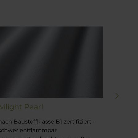
wilight Pearl
Soltis 9
nach Baustoffklasse B1 zertifiziert -
Trägerg
schwer entflammbar
Polyest