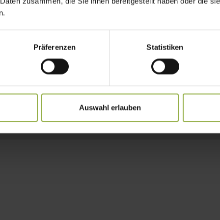
 Daten zusammen, die Sie ihnen bereitgestellt haben oder die s
chiedene Größen
n.
au, Renovierung
Präferenzen
Statistiken
MA SecuTex-Gewebe A2, Acryl All Weather, Acryl S
l
kenmontage, Wandmontage
Auswahl erlauben