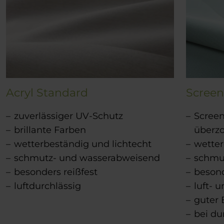
Acryl Standard
Scree
zuverlässiger UV-Schutz
Screen
brillante Farben
überzo
wetterbeständig und lichtecht
wetter
schmutz- und wasserabweisend
schmu
besonders reißfest
besond
luftdurchlässig
luft- 
guter 
bei du