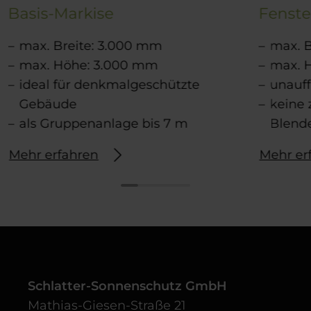
Basis-Markise
Fenste
max. Breite: 3.000 mm
max. B
max. Höhe: 3.000 mm
max. 
ideal für denkmalgeschützte
unauff
Gebäude
keine 
als Gruppenanlage bis 7 m
Blend
Mehr erfahren
Mehr er
Schlatter-Sonnenschutz GmbH
Mathias-Giesen-Straße 21