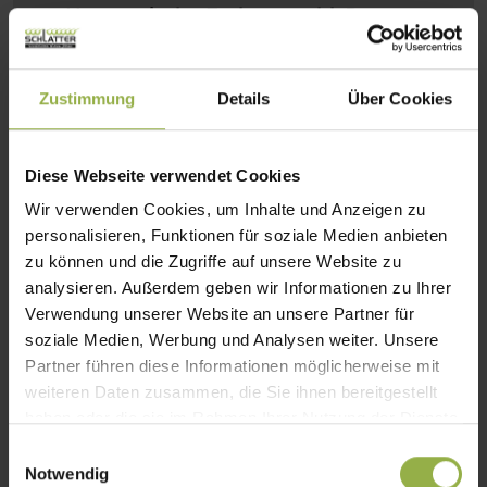
Harmonische Farbauswahl:
Passt
sich mit dezenten Tönen oder
bewussten Kontrasten der
Zustimmung
Details
Über Cookies
Einrichtung an
Stilvolle Integration:
Verbindet
Diese Webseite verwendet Cookies
Funktion mit einer optisch
durchdachten Raumästhetik
Wir verwenden Cookies, um Inhalte und Anzeigen zu
personalisieren, Funktionen für soziale Medien anbieten
Design mit Wirkung:
Setzt
zu können und die Zugriffe auf unsere Website zu
Fensterflächen bewusst in Szene und
analysieren. Außerdem geben wir Informationen zu Ihrer
schafft eine einladende Atmosphäre
Verwendung unserer Website an unsere Partner für
soziale Medien, Werbung und Analysen weiter. Unsere
Partner führen diese Informationen möglicherweise mit
weiteren Daten zusammen, die Sie ihnen bereitgestellt
haben oder die sie im Rahmen Ihrer Nutzung der Dienste
Sie interessieren sich für unseren
gesammelt haben.
E
innenliegenden Sonnenschutz?
Notwendig
i