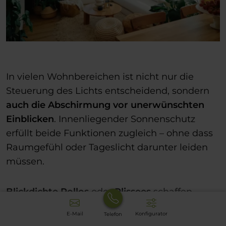
In vielen Wohnbereichen ist nicht nur die
Steuerung des Lichts entscheidend, sondern
auch die Abschirmung vor unerwünschten
Einblicken
. Innenliegender Sonnenschutz
erfüllt beide Funktionen zugleich – ohne dass
Raumgefühl oder Tageslicht darunter leiden
müssen.
Blickdichte Rollos
oder
Plissees
schaffen
tagsüber wie abends ein angenehmes Gefühl
E-Mail
Konfigurator
Telefon
von Geborgenheit, ohne den Raum vollständig