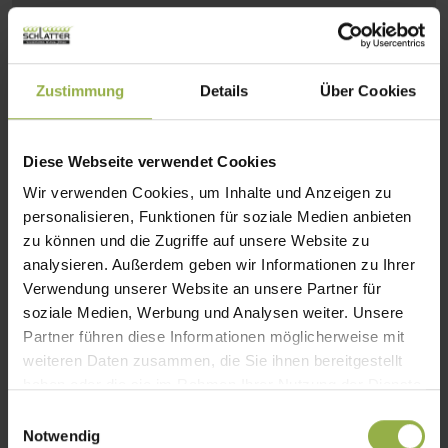
selbstständig an Sonne, Wind und
Regen an
Zuverlässiger Schutz:
Schont
Zustimmung
Details
Über Cookies
Materialien durch rechtzeitiges
Einfahren bei Unwetter
Diese Webseite verwendet Cookies
Individuelle Anpassung:
Reguliert
Wir verwenden Cookies, um Inhalte und Anzeigen zu
Schatten, Belüftung und Lichteinfall
personalisieren, Funktionen für soziale Medien anbieten
ganz nach Bedarf
zu können und die Zugriffe auf unsere Website zu
analysieren. Außerdem geben wir Informationen zu Ihrer
Verwendung unserer Website an unsere Partner für
soziale Medien, Werbung und Analysen weiter. Unsere
Partner führen diese Informationen möglicherweise mit
Sie interessieren sich für unsere
weiteren Daten zusammen, die Sie ihnen bereitgestellt
Sonnenschutzlösungen?
haben oder die sie im Rahmen Ihrer Nutzung der Dienste
gesammelt haben.
Schauen Sie sich doch unsere vielfältigen
E
Notwendig
i
Beschattungen für den Garten an – sicher ist