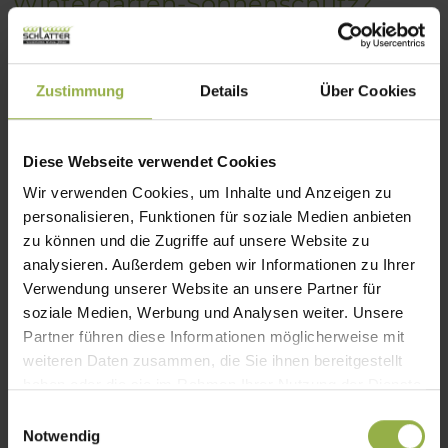
Wintergarten-Sonnenschutz?
Schauen Sie sich doch unsere vielfältigen
Lösungen an – sicher ist auch das Passende
Zustimmung
Details
Über Cookies
für Sie dabei.
Wintergarten-Markisen im Überblick
Diese Webseite verwendet Cookies
Wir verwenden Cookies, um Inhalte und Anzeigen zu
personalisieren, Funktionen für soziale Medien anbieten
zu können und die Zugriffe auf unsere Website zu
Komfort trifft Technik
analysieren. Außerdem geben wir Informationen zu Ihrer
Automatisierte Systeme für
Verwendung unserer Website an unsere Partner für
Ihren verglasten Anbau
soziale Medien, Werbung und Analysen weiter. Unsere
Partner führen diese Informationen möglicherweise mit
weiteren Daten zusammen, die Sie ihnen bereitgestellt
haben oder die sie im Rahmen Ihrer Nutzung der Dienste
gesammelt haben.
E
Notwendig
i