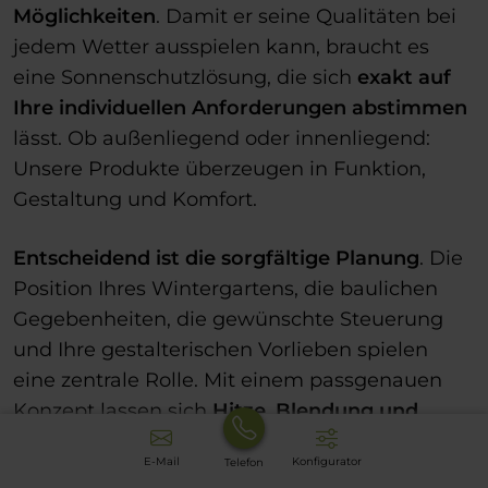
Möglichkeiten
. Damit er seine Qualitäten bei
jedem Wetter ausspielen kann, braucht es
eine Sonnenschutzlösung, die sich
exakt auf
Ihre individuellen Anforderungen abstimmen
lässt. Ob außenliegend oder innenliegend:
Unsere Produkte überzeugen in Funktion,
Gestaltung und Komfort.
Entscheidend ist die sorgfältige Planung
. Die
Position Ihres Wintergartens, die baulichen
Gegebenheiten, die gewünschte Steuerung
und Ihre gestalterischen Vorlieben spielen
eine zentrale Rolle. Mit einem passgenauen
Konzept lassen sich
Hitze, Blendung und
unerwünschte Einblicke
wirksam regulieren
:
E-Mail
Konfigurator
Telefon
ohne Einschränkungen hinsichtlich Offenheit