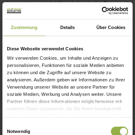
eingesetztem Licht. So wird zu jeder Tageszeit
ein Ambiente geschaffen, das in seiner
Wirkung einzigartig ist. Die
Konstruktion
Zustimmung
Details
Über Cookies
eines Lamellendachs
überzeugt
dabei nicht
nur mit Design
, sondern auch durch
Funktionalität.
Hochwertige Materialien
Diese Webseite verwendet Cookies
sorgen für einen herausragenden Stand,
Wir verwenden Cookies, um Inhalte und Anzeigen zu
während integrierte
Entwässerungssysteme
personalisieren, Funktionen für soziale Medien anbieten
den Regen zuverlässig ableiten. Ob
zu können und die Zugriffe auf unsere Website zu
freistehend im Garten oder elegant an der
analysieren. Außerdem geben wir Informationen zu Ihrer
Hauswand montiert: Lamellendächer schaffen
Verwendung unserer Website an unsere Partner für
soziale Medien, Werbung und Analysen weiter. Unsere
Raum für besondere Momente.
Partner führen diese Informationen möglicherweise mit
weiteren Daten zusammen, die Sie ihnen bereitgestellt
Glasdächer
bieten
ganzjährig freien Blick in
haben oder die sie im Rahmen Ihrer Nutzung der Dienste
den Himmel
und lassen viel Tageslicht durch
gesammelt haben.
E
die Überdachung. Das ist großartig für helle
Notwendig
i